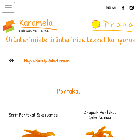
Toggle
ENGLISH
navigation
Ürünlerimizle ürünlerinize lezzet katıyoruz
Meyve Kabuğu Şekerlemeleri
Portakal
Drajelik Portakal
Şerit Portakal Şekerlemesi
Şekerlemesi