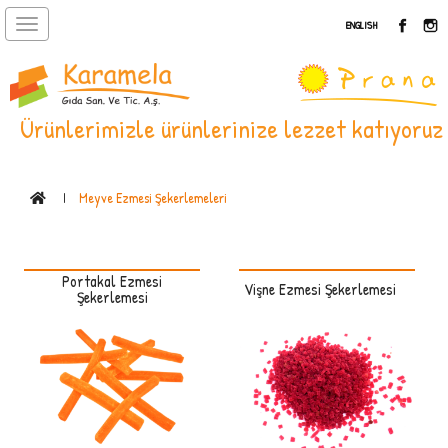
Toggle
ENGLISH
navigation
Ürünlerimizle ürünlerinize lezzet katıyoruz
Meyve Ezmesi Şekerlemeleri
Portakal Ezmesi
Vişne Ezmesi Şekerlemesi
Şekerlemesi